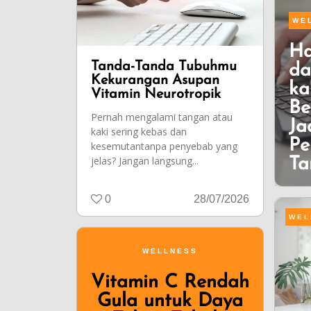
WE
Ha
Tanda-Tanda Tubuhmu
da
Kekurangan Asupan
ka
Vitamin Neurotropik
Be
Pernah mengalami tangan atau
Ja
kaki sering kebas dan
Pe
kesemutantanpa penyebab yang
jelas? Jangan langsung...
Ta
0
28/07/2026
WEL
WELLNESS
Vitamin C Rendah
Gula untuk Daya