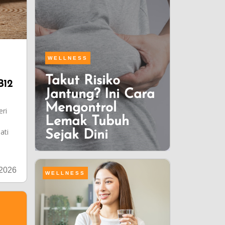
WELLNESS
Takut Risiko
B12
Jantung? Ini Cara
Mengontrol
ri
Lemak Tubuh
ati
Sejak Dini
/2026
WELLNESS