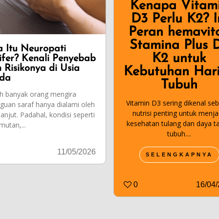
Kenapa Vitam
D3 Perlu K2? I
Peran hemavit
Stamina Plus 
 Itu Neuropati
K2 untuk
ifer? Kenali Penyebab
 Risikonya di Usia
Kebutuhan Har
da
Tubuh
h banyak orang mengira
Vitamin D3 sering dikenal se
guan saraf hanya dialami oleh
nutrisi penting untuk menj
lanjut. Padahal, kondisi seperti
kesehatan tulang dan daya t
mutan,...
tubuh....
11/05/2026
SELENGKAPNYA
0
16/04