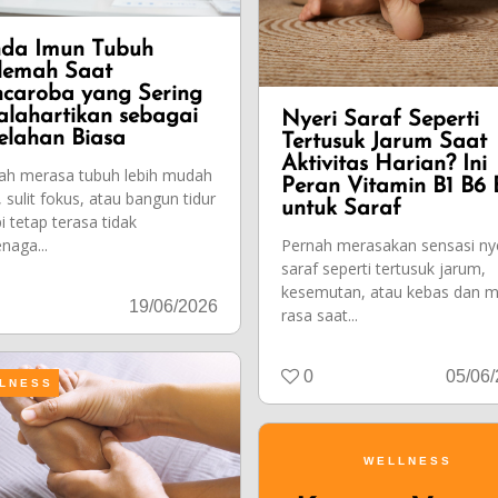
da Imun Tubuh
lemah Saat
caroba yang Sering
alahartikan sebagai
Nyeri Saraf Seperti
elahan Biasa
Tertusuk Jarum Saat
Aktivitas Harian? Ini
ah merasa tubuh lebih mudah
Peran Vitamin B1 B6 
, sulit fokus, atau bangun tidur
untuk Saraf
i tetap terasa tidak
naga...
Pernah merasakan sensasi nye
saraf seperti tertusuk jarum,
kesemutan, atau kebas dan m
19/06/2026
rasa saat...
0
05/06
LNESS
WELLNESS