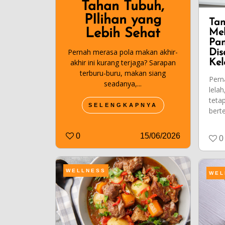
Tahan Tubuh,
PIlihan yang
Tan
Lebih Sehat
Me
Pan
Pernah merasa pola makan akhir-
Dis
akhir ini kurang terjaga? Sarapan
Kel
terburu-buru, makan siang
Pern
seadanya,...
lelah
tetap
SELENGKAPNYA
berte
0
15/06/2026
0
WELLNESS
WEL