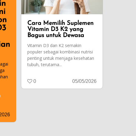
in
ni
on
Cara Memilih Suplemen
D3
Vitamin D3 K2 yang
Bagus untuk Dewasa
ian
Vitamin D3 dan K2 semakin
populer sebagai kombinasi nutrisi
penting untuk menjaga kesehatan
bagai
tubuh, terutama...
aga
ahan
0
05/05/2026
/2026