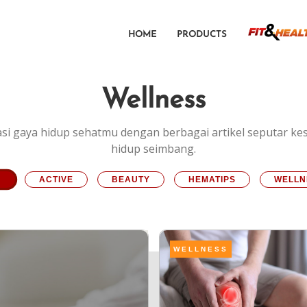
HOME
PRODUCTS
Wellness
asi gaya hidup sehatmu dengan berbagai artikel seputar ke
hidup seimbang.
L
ACTIVE
BEAUTY
HEMATIPS
WELLN
WELLNESS