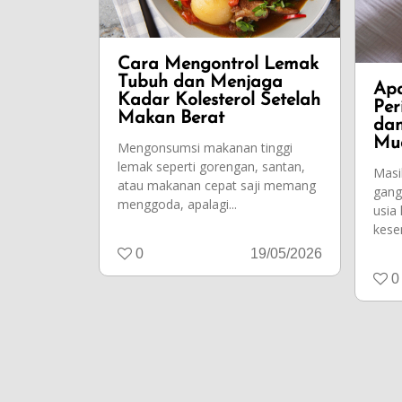
Cara Mengontrol Lemak
Tubuh dan Menjaga
Apa
Kadar Kolesterol Setelah
Per
Makan Berat
dan
Mu
Mengonsumsi makanan tinggi
lemak seperti gorengan, santan,
Masi
atau makanan cepat saji memang
gang
menggoda, apalagi...
usia 
kese
0
19/05/2026
0