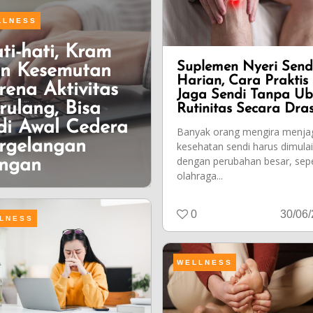
LLNESS
ti-hati, Kram
Suplemen Nyeri Send
n Kesemutan
Harian, Cara Praktis
rena Aktivitas
Jaga Sendi Tanpa U
rulang, Bisa
Rutinitas Secara Dras
di Awal Cedera
Banyak orang mengira menja
rgelangan
kesehatan sendi harus dimulai
dengan perubahan besar, sepe
ngan
olahraga...
0
30/06
LNESS
WELLNESS