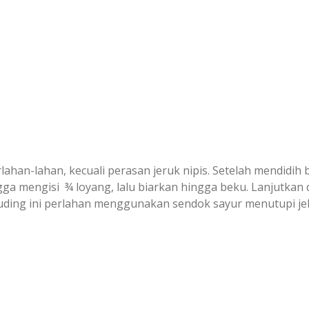
rlahan-lahan, kecuali perasan jeruk nipis. Setelah mendidih
ngga mengisi ¾ loyang, lalu biarkan hingga beku. Lanjutk
puding ini perlahan menggunakan sendok sayur menutupi je