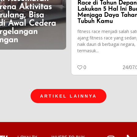
Race di Tahun Depan
rena Aktivitas
Lakukan 5 Hal Ini Bu
rulang, Bisa
Menjaga Daya Taha
Tubuh Kamu
di Awal Cedera
rgelangan
fitness race menjadi salah sat
ajang fitness race yang sedan
ngan
naik daun di berbagai negara,
termasuk...
0
24/07
ARTIKEL LAINNYA