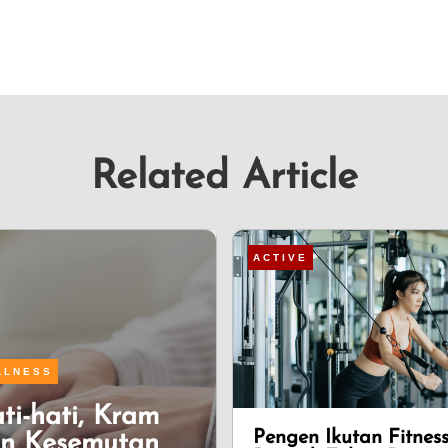
Related Article
ACTIVE
LLNESS
ti-hati, Kram
Pengen Ikutan Fitnes
n Kesemutan