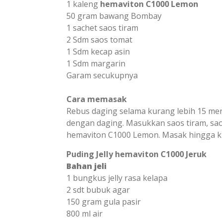
1 kaleng
hemaviton C1000 Lemon
50 gram bawang Bombay
1 sachet saos tiram
2 Sdm saos tomat
1 Sdm kecap asin
1 Sdm margarin
Garam secukupnya
Cara memasak
Rebus daging selama kurang lebih 15 men
dengan daging. Masukkan saos tiram, saos
hemaviton C1000 Lemon. Masak hingga k
Puding Jelly hemaviton C1000 Jeruk
Bahan jeli
1 bungkus jelly rasa kelapa
2 sdt bubuk agar
150 gram gula pasir
800 ml air