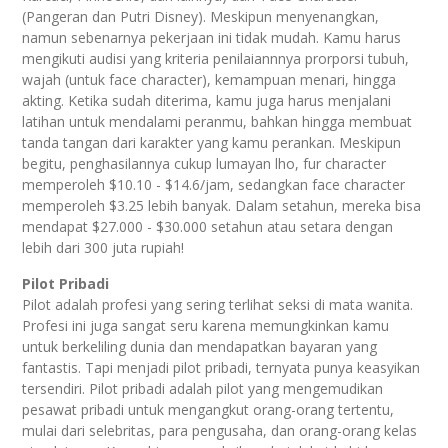
(Pangeran dan Putri Disney). Meskipun menyenangkan,
namun sebenarnya pekerjaan ini tidak mudah. Kamu harus
mengikuti audisi yang kriteria penilaiannnya prorporsi tubuh,
wajah (untuk face character), kemampuan menari, hingga
akting. Ketika sudah diterima, kamu juga harus menjalani
latihan untuk mendalami peranmu, bahkan hingga membuat
tanda tangan dari karakter yang kamu perankan. Meskipun
begitu, penghasilannya cukup lumayan lho, fur character
memperoleh $10.10 - $14.6/jam, sedangkan face character
memperoleh $3.25 lebih banyak. Dalam setahun, mereka bisa
mendapat $27.000 - $30.000 setahun atau setara dengan
lebih dari 300 juta rupiah!
Pilot Pribadi
Pilot adalah profesi yang sering terlihat seksi di mata wanita.
Profesi ini juga sangat seru karena memungkinkan kamu
untuk berkeliling dunia dan mendapatkan bayaran yang
fantastis. Tapi menjadi pilot pribadi, ternyata punya keasyikan
tersendiri. Pilot pribadi adalah pilot yang mengemudikan
pesawat pribadi untuk mengangkut orang-orang tertentu,
mulai dari selebritas, para pengusaha, dan orang-orang kelas