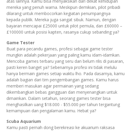
atas lainnya. Kamu bisa menyaksikan dari dekat kehidupan
mereka yang penuh warna. Meskipun demikian, pilot pribadi
dilarang untuk membocorkan kegiatan penumpangnya
kepada publik. Mereka juga sangat sibuk. Namun, dengan
bayaran mencapai £25000 untuk pilot pemula, dan £60000 –
£100000 untuk posisi kapten, rasanya cukup sebanding ya?
Game Tester
Buat para pecandu games, profesi sebagai game tester
mungkin adalah pekerjaan yang paling kamu idam-idamkan.
Mencoba games terbaru yang seru dan belum rilis di pasaran,
pasti keren banget ya? Sebenarnya profesi ini tidak melulu
hanya bermain games setiap waktu lho. Pada dasarnya, kamu
adalah bagian dari tim pengembangan games. Kamu harus
memberi masukan agar permainan yang sedang
dikembangkan bebas gangguan dan menyenangkan untuk
dimainkan. Dalam setahun, seorang games tester bisa
menghasilkan uang $18.000 - $55.000 per tahun tergantung
kemampuan dan pengalaman kamu. Hebat ya?
Scuba Aquarium
Kamu pasti pernah dong berekreasi ke akuarium raksasa