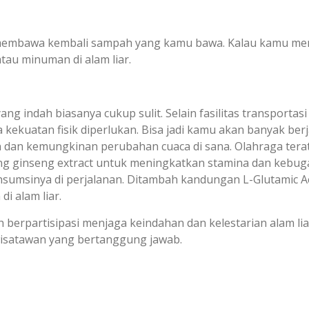
 membawa kembali sampah yang kamu bawa. Kalau kamu meng
au minuman di alam liar.
ng indah biasanya cukup sulit. Selain fasilitas transporta
 kekuatan fisik diperlukan. Bisa jadi kamu akan banyak berja
an kemungkinan perubahan cuaca di sana. Olahraga teratu
 ginseng extract untuk meningkatkan stamina dan kebuga
umsinya di perjalanan. Ditambah kandungan L-Glutamic A
i alam liar.
lah berpartisipasi menjaga keindahan dan kelestarian alam l
h wisatawan yang bertanggung jawab.