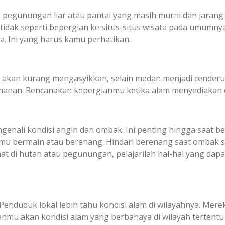
erti pegunungan liar atau pantai yang masih murni dan jar
dak seperti bepergian ke situs-situs wisata pada umumnya
a. Ini yang harus kamu perhatikan.
u akan kurang mengasyikkan, selain medan menjadi cenderun
manan. Rencanakan kepergianmu ketika alam menyediakan c
enali kondisi angin dan ombak. Ini penting hingga saat be
kamu bermain atau berenang. Hindari berenang saat ombak s
at di hutan atau pegunungan, pelajarilah hal-hal yang dap
enduduk lokal lebih tahu kondisi alam di wilayahnya. Mere
anmu akan kondisi alam yang berbahaya di wilayah tertentu