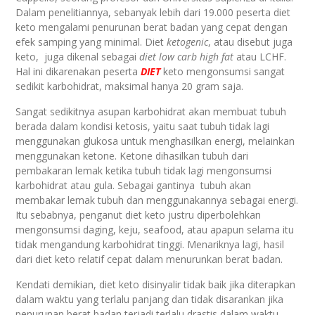
Dalam penelitiannya, sebanyak lebih dari 19.000 peserta diet
keto mengalami penurunan berat badan yang cepat dengan
efek samping yang minimal. Diet
ketogenic
, atau disebut juga
keto, juga dikenal sebagai
diet low carb high fat
atau LCHF.
Hal ini dikarenakan peserta
DIET
keto mengonsumsi sangat
sedikit karbohidrat, maksimal hanya 20 gram saja.
Sangat sedikitnya asupan karbohidrat akan membuat tubuh
berada dalam kondisi ketosis, yaitu saat tubuh tidak lagi
menggunakan glukosa untuk menghasilkan energi, melainkan
menggunakan ketone. Ketone dihasilkan tubuh dari
pembakaran lemak ketika tubuh tidak lagi mengonsumsi
karbohidrat atau gula. Sebagai gantinya tubuh akan
membakar lemak tubuh dan menggunakannya sebagai energi.
Itu sebabnya, penganut diet keto justru diperbolehkan
mengonsumsi daging, keju, seafood, atau apapun selama itu
tidak mengandung karbohidrat tinggi. Menariknya lagi, hasil
dari diet keto relatif cepat dalam menurunkan berat badan.
Kendati demikian, diet keto disinyalir tidak baik jika diterapkan
dalam waktu yang terlalu panjang dan tidak disarankan jika
penurunan berat badan terjadi terlalu drastis dalam waktu